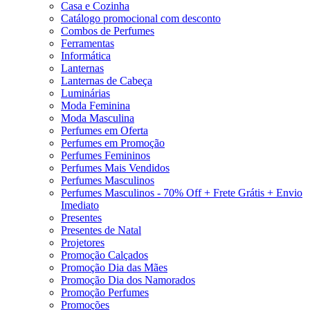
Casa e Cozinha
Catálogo promocional com desconto
Combos de Perfumes
Ferramentas
Informática
Lanternas
Lanternas de Cabeça
Luminárias
Moda Feminina
Moda Masculina
Perfumes em Oferta
Perfumes em Promoção
Perfumes Femininos
Perfumes Mais Vendidos
Perfumes Masculinos
Perfumes Masculinos - 70% Off + Frete Grátis + Envio
Imediato
Presentes
Presentes de Natal
Projetores
Promoção Calçados
Promoção Dia das Mães
Promoção Dia dos Namorados
Promoção Perfumes
Promoções