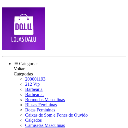
Categorias
Voltar
Categorias
200001193
212 Vip
Barbearia
Barbearia.
Bermudas Masculinas
Blusas Femininas
Botas Femininas
Caixas de Som e Fones de Ouvido
Calçados
Camisetas Masculinas