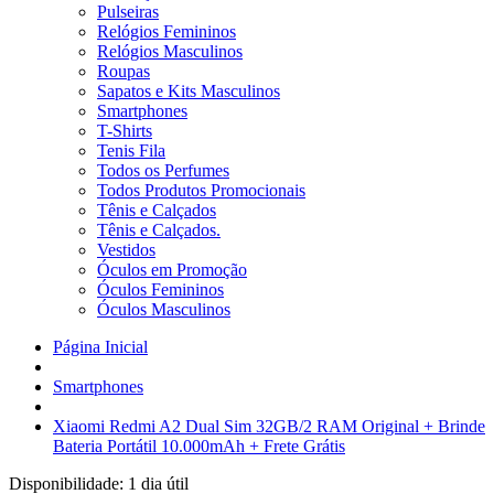
Pulseiras
Relógios Femininos
Relógios Masculinos
Roupas
Sapatos e Kits Masculinos
Smartphones
T-Shirts
Tenis Fila
Todos os Perfumes
Todos Produtos Promocionais
Tênis e Calçados
Tênis e Calçados.
Vestidos
Óculos em Promoção
Óculos Femininos
Óculos Masculinos
Página Inicial
Smartphones
Xiaomi Redmi A2 Dual Sim 32GB/2 RAM Original + Brinde
Bateria Portátil 10.000mAh + Frete Grátis
Disponibilidade:
1 dia útil