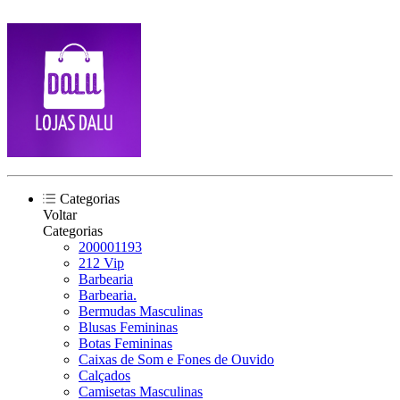
Categorias
Voltar
Categorias
200001193
212 Vip
Barbearia
Barbearia.
Bermudas Masculinas
Blusas Femininas
Botas Femininas
Caixas de Som e Fones de Ouvido
Calçados
Camisetas Masculinas