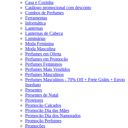
Casa e Cozinha
Catálogo promocional com desconto
Combos de Perfumes
Ferramentas
Informática
Lanternas
Lanternas de Cabeça
Luminárias
Moda Feminina
Moda Masculina
Perfumes em Oferta
Perfumes em Promoção
Perfumes Femininos
Perfumes Mais Vendidos
Perfumes Masculinos
Perfumes Masculinos - 70% Off + Frete Grátis + Envio
Imediato
Presentes
Presentes de Natal
Projetores
Promoção Calçados
Promoção Dia das Mães
Promoção Dia dos Namorados
Promoção Perfumes
Promoções