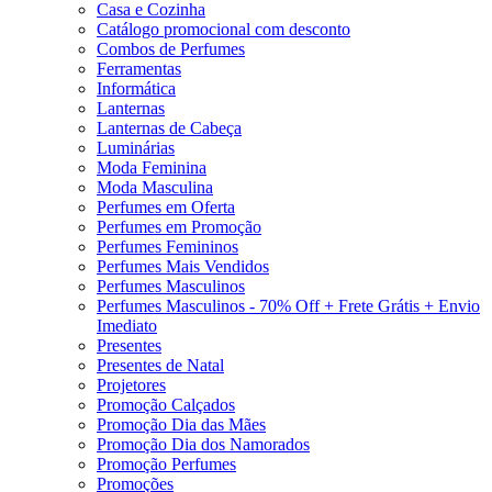
Casa e Cozinha
Catálogo promocional com desconto
Combos de Perfumes
Ferramentas
Informática
Lanternas
Lanternas de Cabeça
Luminárias
Moda Feminina
Moda Masculina
Perfumes em Oferta
Perfumes em Promoção
Perfumes Femininos
Perfumes Mais Vendidos
Perfumes Masculinos
Perfumes Masculinos - 70% Off + Frete Grátis + Envio
Imediato
Presentes
Presentes de Natal
Projetores
Promoção Calçados
Promoção Dia das Mães
Promoção Dia dos Namorados
Promoção Perfumes
Promoções