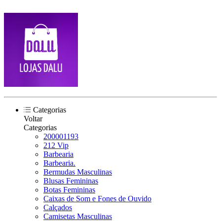
Categorias
Voltar
Categorias
200001193
212 Vip
Barbearia
Barbearia.
Bermudas Masculinas
Blusas Femininas
Botas Femininas
Caixas de Som e Fones de Ouvido
Calçados
Camisetas Masculinas