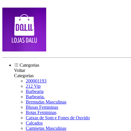
Categorias
Voltar
Categorias
200001193
212 Vip
Barbearia
Barbearia.
Bermudas Masculinas
Blusas Femininas
Botas Femininas
Caixas de Som e Fones de Ouvido
Calçados
Camisetas Masculinas