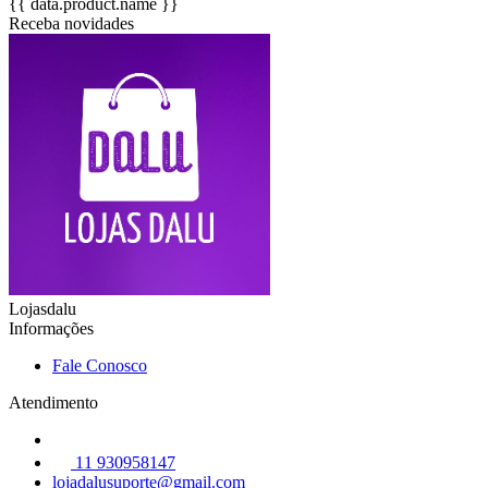
{{ data.product.name }}
Receba novidades
Lojasdalu
Informações
Fale Conosco
Atendimento
11 930958147
lojadalusuporte@gmail.com