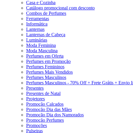
Casa e Cozinha
Catálogo promocional com desconto
Combos de Perfumes
Ferramentas
Informática
Lanternas
Lanternas de Cabeça
Luminárias
Moda Feminina
Moda Masculina
Perfumes em Oferta
Perfumes em Promoção
Perfumes Femininos
Perfumes Mais Vendidos
Perfumes Masculinos
Perfumes Masculinos - 70% Off + Frete Grátis + Envio 
Presentes
Presentes de Natal
Projetores
Promoção Calçados
Promoção Dia das Mães
Promoção Dia dos Namorados
Promoção Perfumes
Promoções
Pulseiras