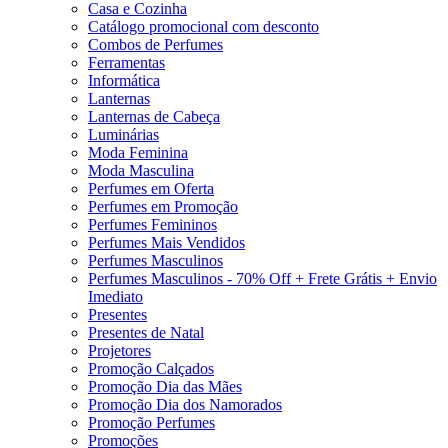
Casa e Cozinha
Catálogo promocional com desconto
Combos de Perfumes
Ferramentas
Informática
Lanternas
Lanternas de Cabeça
Luminárias
Moda Feminina
Moda Masculina
Perfumes em Oferta
Perfumes em Promoção
Perfumes Femininos
Perfumes Mais Vendidos
Perfumes Masculinos
Perfumes Masculinos - 70% Off + Frete Grátis + Envio
Imediato
Presentes
Presentes de Natal
Projetores
Promoção Calçados
Promoção Dia das Mães
Promoção Dia dos Namorados
Promoção Perfumes
Promoções