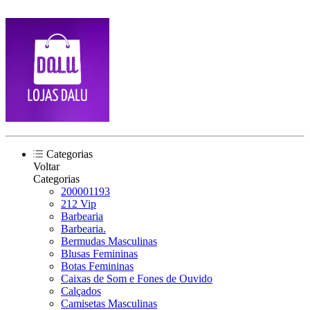
Categorias
Voltar
Categorias
200001193
212 Vip
Barbearia
Barbearia.
Bermudas Masculinas
Blusas Femininas
Botas Femininas
Caixas de Som e Fones de Ouvido
Calçados
Camisetas Masculinas