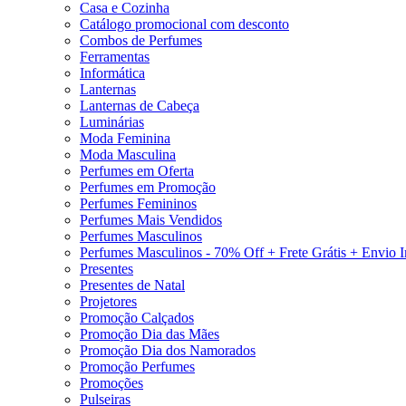
Casa e Cozinha
Catálogo promocional com desconto
Combos de Perfumes
Ferramentas
Informática
Lanternas
Lanternas de Cabeça
Luminárias
Moda Feminina
Moda Masculina
Perfumes em Oferta
Perfumes em Promoção
Perfumes Femininos
Perfumes Mais Vendidos
Perfumes Masculinos
Perfumes Masculinos - 70% Off + Frete Grátis + Envio 
Presentes
Presentes de Natal
Projetores
Promoção Calçados
Promoção Dia das Mães
Promoção Dia dos Namorados
Promoção Perfumes
Promoções
Pulseiras