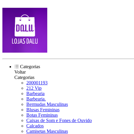
Categorias
Voltar
Categorias
200001193
212 Vip
Barbearia
Barbearia.
Bermudas Masculinas
Blusas Femininas
Botas Femininas
Caixas de Som e Fones de Ouvido
Calçados
Camisetas Masculinas