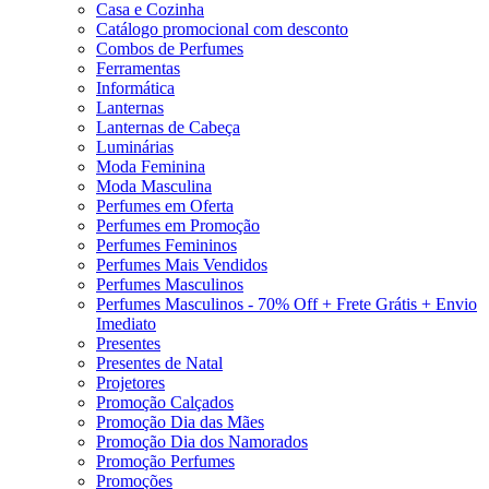
Casa e Cozinha
Catálogo promocional com desconto
Combos de Perfumes
Ferramentas
Informática
Lanternas
Lanternas de Cabeça
Luminárias
Moda Feminina
Moda Masculina
Perfumes em Oferta
Perfumes em Promoção
Perfumes Femininos
Perfumes Mais Vendidos
Perfumes Masculinos
Perfumes Masculinos - 70% Off + Frete Grátis + Envio
Imediato
Presentes
Presentes de Natal
Projetores
Promoção Calçados
Promoção Dia das Mães
Promoção Dia dos Namorados
Promoção Perfumes
Promoções