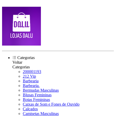
Categorias
Voltar
Categorias
200001193
212 Vip
Barbearia
Barbearia.
Bermudas Masculinas
Blusas Femininas
Botas Femininas
Caixas de Som e Fones de Ouvido
Calçados
Camisetas Masculinas