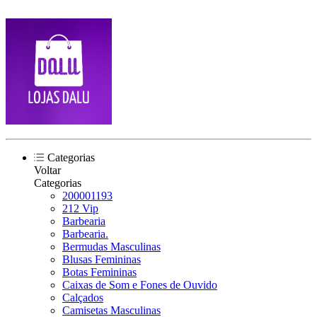
Categorias
Voltar
Categorias
200001193
212 Vip
Barbearia
Barbearia.
Bermudas Masculinas
Blusas Femininas
Botas Femininas
Caixas de Som e Fones de Ouvido
Calçados
Camisetas Masculinas