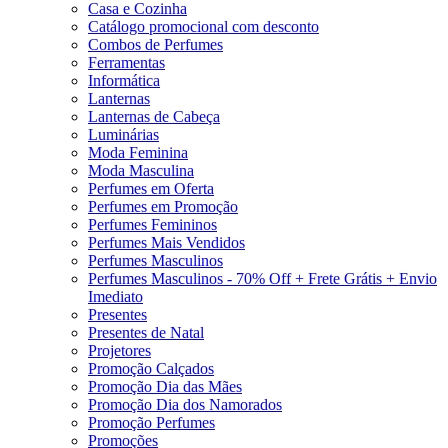
Casa e Cozinha
Catálogo promocional com desconto
Combos de Perfumes
Ferramentas
Informática
Lanternas
Lanternas de Cabeça
Luminárias
Moda Feminina
Moda Masculina
Perfumes em Oferta
Perfumes em Promoção
Perfumes Femininos
Perfumes Mais Vendidos
Perfumes Masculinos
Perfumes Masculinos - 70% Off + Frete Grátis + Envio
Imediato
Presentes
Presentes de Natal
Projetores
Promoção Calçados
Promoção Dia das Mães
Promoção Dia dos Namorados
Promoção Perfumes
Promoções