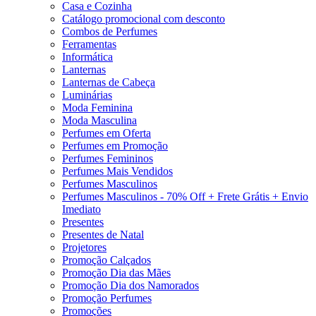
Casa e Cozinha
Catálogo promocional com desconto
Combos de Perfumes
Ferramentas
Informática
Lanternas
Lanternas de Cabeça
Luminárias
Moda Feminina
Moda Masculina
Perfumes em Oferta
Perfumes em Promoção
Perfumes Femininos
Perfumes Mais Vendidos
Perfumes Masculinos
Perfumes Masculinos - 70% Off + Frete Grátis + Envio
Imediato
Presentes
Presentes de Natal
Projetores
Promoção Calçados
Promoção Dia das Mães
Promoção Dia dos Namorados
Promoção Perfumes
Promoções