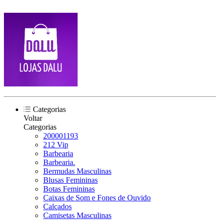
Categorias
Voltar
Categorias
200001193
212 Vip
Barbearia
Barbearia.
Bermudas Masculinas
Blusas Femininas
Botas Femininas
Caixas de Som e Fones de Ouvido
Calçados
Camisetas Masculinas