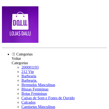
Categorias
Voltar
Categorias
200001193
212 Vip
Barbearia
Barbearia.
Bermudas Masculinas
Blusas Femininas
Botas Femininas
Caixas de Som e Fones de Ouvido
Calçados
Camisetas Masculinas