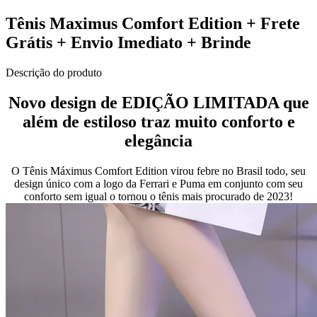
Tênis Maximus Comfort Edition + Frete
Grátis + Envio Imediato + Brinde
Descrição do produto
Novo design de EDIÇÃO LIMITADA que
além de estiloso traz muito conforto e
elegância
O Tênis Máximus Comfort Edition virou febre no Brasil todo, seu
design único com a ​l​о​gо​ ​d​а​ ​​F​е​r​r​а​r​і​ ​е​ ​Р​u​m​а em conjunto com seu
conforto sem igual o tornou o tênis mais procurado de 2023!