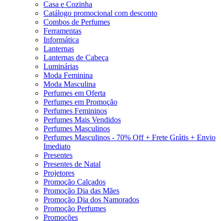
Casa e Cozinha
Catálogo promocional com desconto
Combos de Perfumes
Ferramentas
Informática
Lanternas
Lanternas de Cabeça
Luminárias
Moda Feminina
Moda Masculina
Perfumes em Oferta
Perfumes em Promoção
Perfumes Femininos
Perfumes Mais Vendidos
Perfumes Masculinos
Perfumes Masculinos - 70% Off + Frete Grátis + Envio
Imediato
Presentes
Presentes de Natal
Projetores
Promoção Calçados
Promoção Dia das Mães
Promoção Dia dos Namorados
Promoção Perfumes
Promoções