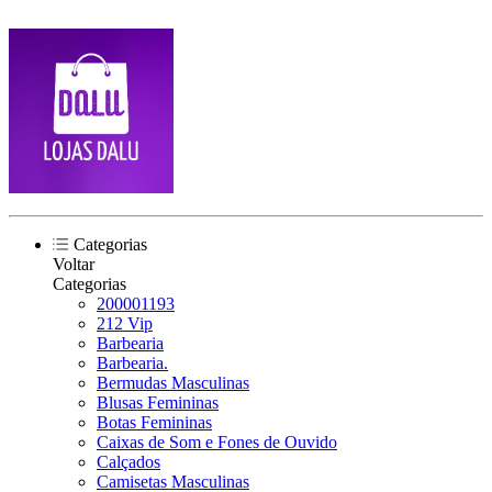
Categorias
Voltar
Categorias
200001193
212 Vip
Barbearia
Barbearia.
Bermudas Masculinas
Blusas Femininas
Botas Femininas
Caixas de Som e Fones de Ouvido
Calçados
Camisetas Masculinas