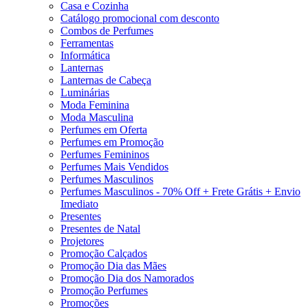
Casa e Cozinha
Catálogo promocional com desconto
Combos de Perfumes
Ferramentas
Informática
Lanternas
Lanternas de Cabeça
Luminárias
Moda Feminina
Moda Masculina
Perfumes em Oferta
Perfumes em Promoção
Perfumes Femininos
Perfumes Mais Vendidos
Perfumes Masculinos
Perfumes Masculinos - 70% Off + Frete Grátis + Envio
Imediato
Presentes
Presentes de Natal
Projetores
Promoção Calçados
Promoção Dia das Mães
Promoção Dia dos Namorados
Promoção Perfumes
Promoções