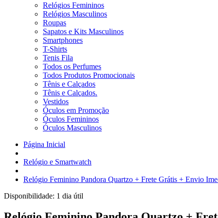
Relógios Femininos
Relógios Masculinos
Roupas
Sapatos e Kits Masculinos
Smartphones
T-Shirts
Tenis Fila
Todos os Perfumes
Todos Produtos Promocionais
Tênis e Calçados
Tênis e Calçados.
Vestidos
Óculos em Promoção
Óculos Femininos
Óculos Masculinos
Página Inicial
Relógio e Smartwatch
Relógio Feminino Pandora Quartzo + Frete Grátis + Envio Ime
Disponibilidade:
1 dia útil
Relógio Feminino Pandora Quartzo + Frete