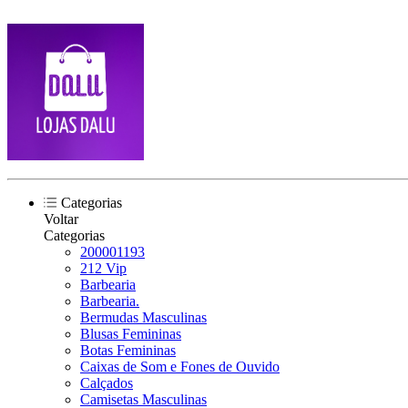
Categorias
Voltar
Categorias
200001193
212 Vip
Barbearia
Barbearia.
Bermudas Masculinas
Blusas Femininas
Botas Femininas
Caixas de Som e Fones de Ouvido
Calçados
Camisetas Masculinas