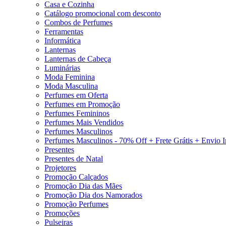
Casa e Cozinha
Catálogo promocional com desconto
Combos de Perfumes
Ferramentas
Informática
Lanternas
Lanternas de Cabeça
Luminárias
Moda Feminina
Moda Masculina
Perfumes em Oferta
Perfumes em Promoção
Perfumes Femininos
Perfumes Mais Vendidos
Perfumes Masculinos
Perfumes Masculinos - 70% Off + Frete Grátis + Envio 
Presentes
Presentes de Natal
Projetores
Promoção Calçados
Promoção Dia das Mães
Promoção Dia dos Namorados
Promoção Perfumes
Promoções
Pulseiras