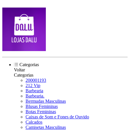
Categorias
Voltar
Categorias
200001193
212 Vip
Barbearia
Barbearia.
Bermudas Masculinas
Blusas Femininas
Botas Femininas
Caixas de Som e Fones de Ouvido
Calçados
Camisetas Masculinas