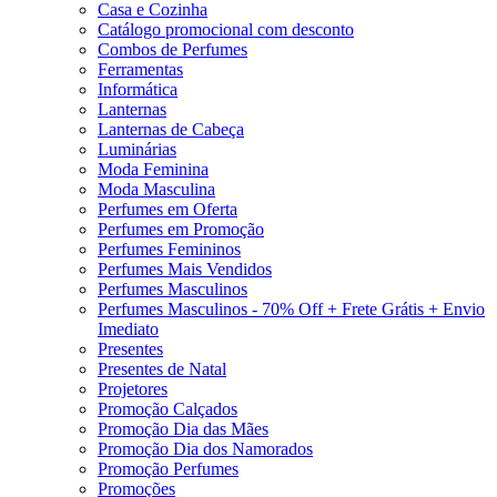
Casa e Cozinha
Catálogo promocional com desconto
Combos de Perfumes
Ferramentas
Informática
Lanternas
Lanternas de Cabeça
Luminárias
Moda Feminina
Moda Masculina
Perfumes em Oferta
Perfumes em Promoção
Perfumes Femininos
Perfumes Mais Vendidos
Perfumes Masculinos
Perfumes Masculinos - 70% Off + Frete Grátis + Envio
Imediato
Presentes
Presentes de Natal
Projetores
Promoção Calçados
Promoção Dia das Mães
Promoção Dia dos Namorados
Promoção Perfumes
Promoções