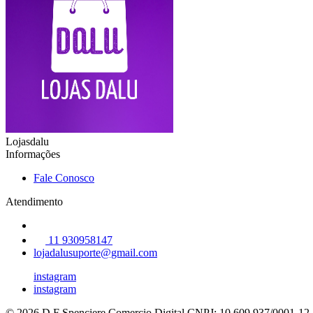
Lojasdalu
Informações
Fale Conosco
Atendimento
11 930958147
lojadalusuporte@gmail.com
instagram
instagram
© 2026 D F Spenciere Comercio Digital
CNPJ: 10.609.937/0001-12