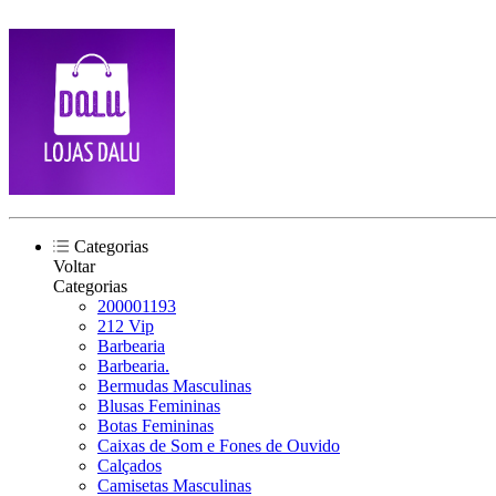
Categorias
Voltar
Categorias
200001193
212 Vip
Barbearia
Barbearia.
Bermudas Masculinas
Blusas Femininas
Botas Femininas
Caixas de Som e Fones de Ouvido
Calçados
Camisetas Masculinas