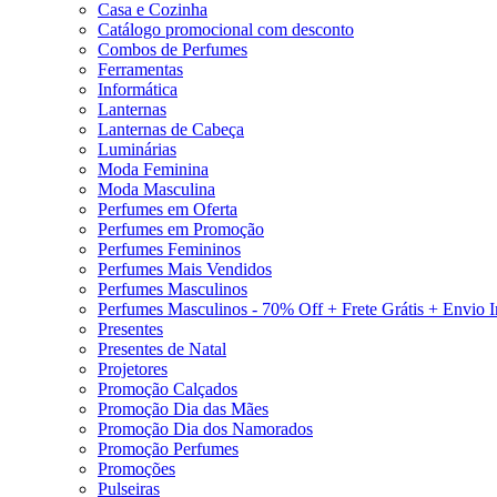
Casa e Cozinha
Catálogo promocional com desconto
Combos de Perfumes
Ferramentas
Informática
Lanternas
Lanternas de Cabeça
Luminárias
Moda Feminina
Moda Masculina
Perfumes em Oferta
Perfumes em Promoção
Perfumes Femininos
Perfumes Mais Vendidos
Perfumes Masculinos
Perfumes Masculinos - 70% Off + Frete Grátis + Envio 
Presentes
Presentes de Natal
Projetores
Promoção Calçados
Promoção Dia das Mães
Promoção Dia dos Namorados
Promoção Perfumes
Promoções
Pulseiras