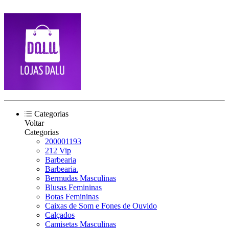
Categorias
Voltar
Categorias
200001193
212 Vip
Barbearia
Barbearia.
Bermudas Masculinas
Blusas Femininas
Botas Femininas
Caixas de Som e Fones de Ouvido
Calçados
Camisetas Masculinas