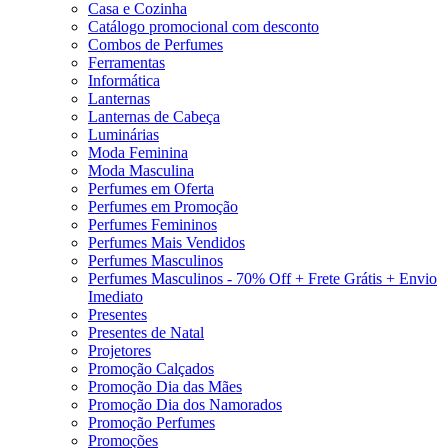
Casa e Cozinha
Catálogo promocional com desconto
Combos de Perfumes
Ferramentas
Informática
Lanternas
Lanternas de Cabeça
Luminárias
Moda Feminina
Moda Masculina
Perfumes em Oferta
Perfumes em Promoção
Perfumes Femininos
Perfumes Mais Vendidos
Perfumes Masculinos
Perfumes Masculinos - 70% Off + Frete Grátis + Envio
Imediato
Presentes
Presentes de Natal
Projetores
Promoção Calçados
Promoção Dia das Mães
Promoção Dia dos Namorados
Promoção Perfumes
Promoções