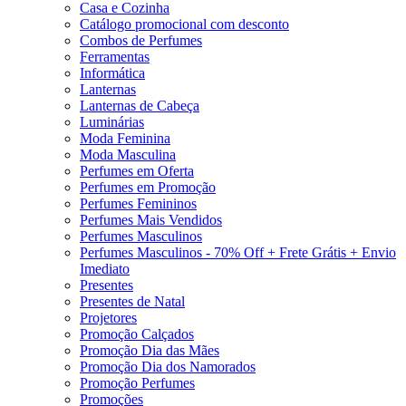
Casa e Cozinha
Catálogo promocional com desconto
Combos de Perfumes
Ferramentas
Informática
Lanternas
Lanternas de Cabeça
Luminárias
Moda Feminina
Moda Masculina
Perfumes em Oferta
Perfumes em Promoção
Perfumes Femininos
Perfumes Mais Vendidos
Perfumes Masculinos
Perfumes Masculinos - 70% Off + Frete Grátis + Envio
Imediato
Presentes
Presentes de Natal
Projetores
Promoção Calçados
Promoção Dia das Mães
Promoção Dia dos Namorados
Promoção Perfumes
Promoções