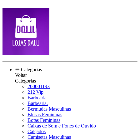
Categorias
Voltar
Categorias
200001193
212 Vip
Barbearia
Barbearia.
Bermudas Masculinas
Blusas Femininas
Botas Femininas
Caixas de Som e Fones de Ouvido
Calçados
Camisetas Masculinas