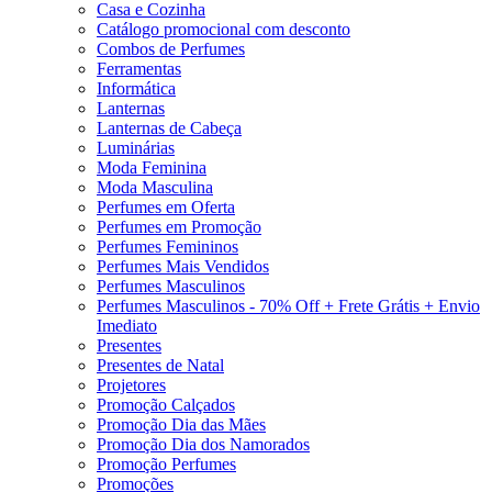
Casa e Cozinha
Catálogo promocional com desconto
Combos de Perfumes
Ferramentas
Informática
Lanternas
Lanternas de Cabeça
Luminárias
Moda Feminina
Moda Masculina
Perfumes em Oferta
Perfumes em Promoção
Perfumes Femininos
Perfumes Mais Vendidos
Perfumes Masculinos
Perfumes Masculinos - 70% Off + Frete Grátis + Envio
Imediato
Presentes
Presentes de Natal
Projetores
Promoção Calçados
Promoção Dia das Mães
Promoção Dia dos Namorados
Promoção Perfumes
Promoções