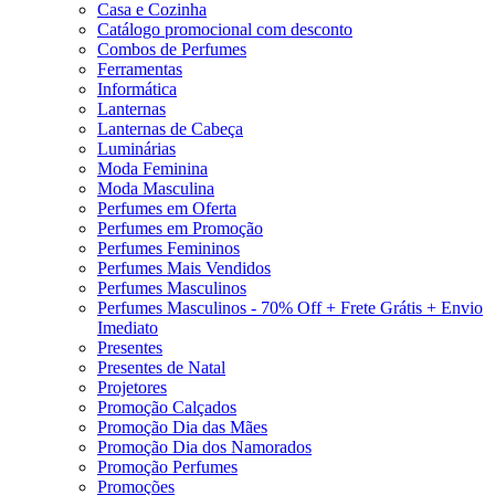
Casa e Cozinha
Catálogo promocional com desconto
Combos de Perfumes
Ferramentas
Informática
Lanternas
Lanternas de Cabeça
Luminárias
Moda Feminina
Moda Masculina
Perfumes em Oferta
Perfumes em Promoção
Perfumes Femininos
Perfumes Mais Vendidos
Perfumes Masculinos
Perfumes Masculinos - 70% Off + Frete Grátis + Envio
Imediato
Presentes
Presentes de Natal
Projetores
Promoção Calçados
Promoção Dia das Mães
Promoção Dia dos Namorados
Promoção Perfumes
Promoções