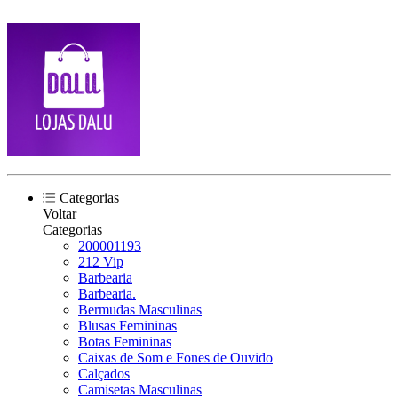
Categorias
Voltar
Categorias
200001193
212 Vip
Barbearia
Barbearia.
Bermudas Masculinas
Blusas Femininas
Botas Femininas
Caixas de Som e Fones de Ouvido
Calçados
Camisetas Masculinas