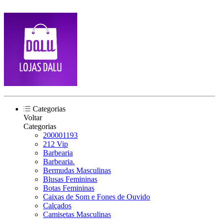
Categorias
Voltar
Categorias
200001193
212 Vip
Barbearia
Barbearia.
Bermudas Masculinas
Blusas Femininas
Botas Femininas
Caixas de Som e Fones de Ouvido
Calçados
Camisetas Masculinas