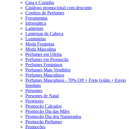
Casa e Cozinha
Catálogo promocional com desconto
Combos de Perfumes
Ferramentas
Informática
Lanternas
Lanternas de Cabeça
Luminárias
Moda Feminina
Moda Masculina
Perfumes em Oferta
Perfumes em Promoção
Perfumes Femininos
Perfumes Mais Vendidos
Perfumes Masculinos
Perfumes Masculinos - 70% Off + Frete Grátis + Envio
Imediato
Presentes
Presentes de Natal
Projetores
Promoção Calçados
Promoção Dia das Mães
Promoção Dia dos Namorados
Promoção Perfumes
Promoções