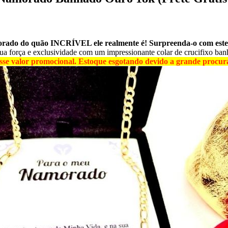
ado do quão INCRÍVEL ele realmente é! Surpreenda-o com este p
sua força e exclusividade com um impressionante colar de crucifixo ba
sse valor promocional. Estoque esgotando devido a grande procura