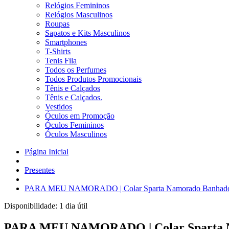
Relógios Femininos
Relógios Masculinos
Roupas
Sapatos e Kits Masculinos
Smartphones
T-Shirts
Tenis Fila
Todos os Perfumes
Todos Produtos Promocionais
Tênis e Calçados
Tênis e Calçados.
Vestidos
Óculos em Promoção
Óculos Femininos
Óculos Masculinos
Página Inicial
Presentes
PARA MEU NAMORADO | Colar Sparta Namorado Banhado Ouro 
Disponibilidade:
1 dia útil
PARA MEU NAMORADO | Colar Sparta Namo