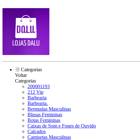
Categorias
Voltar
Categorias
200001193
212 Vip
Barbearia
Barbearia.
Bermudas Masculinas
Blusas Femininas
Botas Femininas
Caixas de Som e Fones de Ouvido
Calçados
Camisetas Masculinas