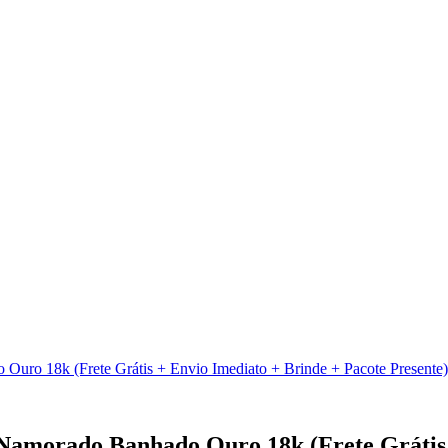
18k (Frete Grátis + Envio Imediato + Brinde + Pacote Presente)
rado Banhado Ouro 18k (Frete Grátis + 