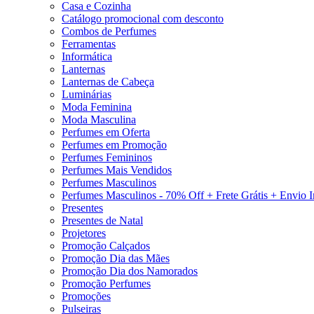
Casa e Cozinha
Catálogo promocional com desconto
Combos de Perfumes
Ferramentas
Informática
Lanternas
Lanternas de Cabeça
Luminárias
Moda Feminina
Moda Masculina
Perfumes em Oferta
Perfumes em Promoção
Perfumes Femininos
Perfumes Mais Vendidos
Perfumes Masculinos
Perfumes Masculinos - 70% Off + Frete Grátis + Envio 
Presentes
Presentes de Natal
Projetores
Promoção Calçados
Promoção Dia das Mães
Promoção Dia dos Namorados
Promoção Perfumes
Promoções
Pulseiras