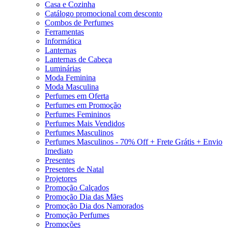
Casa e Cozinha
Catálogo promocional com desconto
Combos de Perfumes
Ferramentas
Informática
Lanternas
Lanternas de Cabeça
Luminárias
Moda Feminina
Moda Masculina
Perfumes em Oferta
Perfumes em Promoção
Perfumes Femininos
Perfumes Mais Vendidos
Perfumes Masculinos
Perfumes Masculinos - 70% Off + Frete Grátis + Envio
Imediato
Presentes
Presentes de Natal
Projetores
Promoção Calçados
Promoção Dia das Mães
Promoção Dia dos Namorados
Promoção Perfumes
Promoções