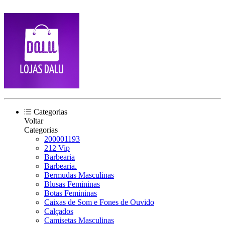
Categorias
Voltar
Categorias
200001193
212 Vip
Barbearia
Barbearia.
Bermudas Masculinas
Blusas Femininas
Botas Femininas
Caixas de Som e Fones de Ouvido
Calçados
Camisetas Masculinas