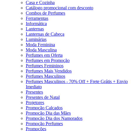
Casa e Cozinha
Catálogo promocional com desconto
Combos de Perfumes
Ferramentas
Informática
Lanternas
Lanternas de Cabeça
Luminárias
Moda Feminina
Moda Masculina
Perfumes em Oferta
Perfumes em Promoção
Perfumes Femininos
Perfumes Mais Vendidos
Perfumes Masculinos
Perfumes Masculinos - 70% Off + Frete Grátis + Envio
Imediato
Presentes
Presentes de Natal
Projetores
Promoção Calçados
Promoção Dia das Mães
Promoção Dia dos Namorados
Promoção Perfumes
Promoções