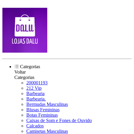
Categorias
Voltar
Categorias
200001193
212 Vip
Barbearia
Barbearia.
Bermudas Masculinas
Blusas Femininas
Botas Femininas
Caixas de Som e Fones de Ouvido
Calçados
Camisetas Masculinas