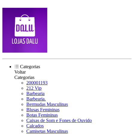
Categorias
Voltar
Categorias
200001193
212 Vip
Barbearia
Barbearia.
Bermudas Masculinas
Blusas Femininas
Botas Femininas
Caixas de Som e Fones de Ouvido
Calçados
Camisetas Masculinas