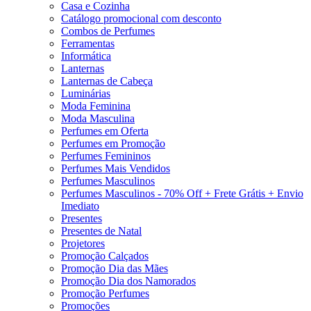
Casa e Cozinha
Catálogo promocional com desconto
Combos de Perfumes
Ferramentas
Informática
Lanternas
Lanternas de Cabeça
Luminárias
Moda Feminina
Moda Masculina
Perfumes em Oferta
Perfumes em Promoção
Perfumes Femininos
Perfumes Mais Vendidos
Perfumes Masculinos
Perfumes Masculinos - 70% Off + Frete Grátis + Envio
Imediato
Presentes
Presentes de Natal
Projetores
Promoção Calçados
Promoção Dia das Mães
Promoção Dia dos Namorados
Promoção Perfumes
Promoções