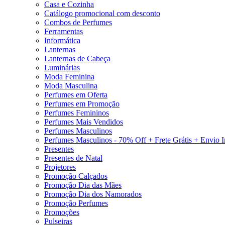
Casa e Cozinha
Catálogo promocional com desconto
Combos de Perfumes
Ferramentas
Informática
Lanternas
Lanternas de Cabeça
Luminárias
Moda Feminina
Moda Masculina
Perfumes em Oferta
Perfumes em Promoção
Perfumes Femininos
Perfumes Mais Vendidos
Perfumes Masculinos
Perfumes Masculinos - 70% Off + Frete Grátis + Envio 
Presentes
Presentes de Natal
Projetores
Promoção Calçados
Promoção Dia das Mães
Promoção Dia dos Namorados
Promoção Perfumes
Promoções
Pulseiras