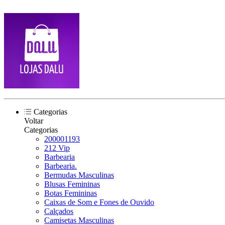
Categorias
Voltar
Categorias
200001193
212 Vip
Barbearia
Barbearia.
Bermudas Masculinas
Blusas Femininas
Botas Femininas
Caixas de Som e Fones de Ouvido
Calçados
Camisetas Masculinas