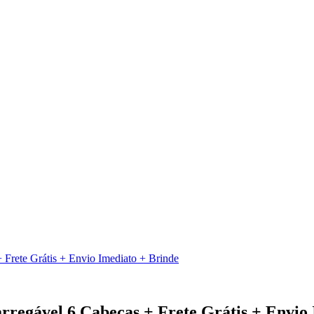
 Frete Grátis + Envio Imediato + Brinde
regável 6 Cabeças + Frete Grátis + Envio 