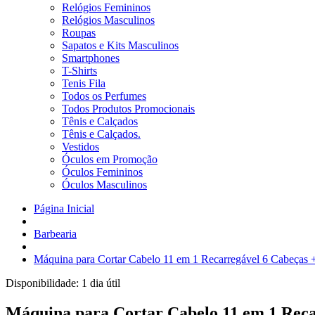
Relógios Femininos
Relógios Masculinos
Roupas
Sapatos e Kits Masculinos
Smartphones
T-Shirts
Tenis Fila
Todos os Perfumes
Todos Produtos Promocionais
Tênis e Calçados
Tênis e Calçados.
Vestidos
Óculos em Promoção
Óculos Femininos
Óculos Masculinos
Página Inicial
Barbearia
Máquina para Cortar Cabelo 11 em 1 Recarregável 6 Cabeças +
Disponibilidade:
1 dia útil
Máquina para Cortar Cabelo 11 em 1 Recar