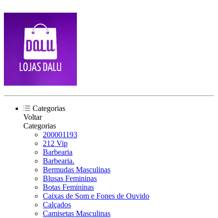
Categorias
Voltar
Categorias
200001193
212 Vip
Barbearia
Barbearia.
Bermudas Masculinas
Blusas Femininas
Botas Femininas
Caixas de Som e Fones de Ouvido
Calçados
Camisetas Masculinas