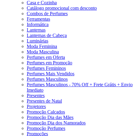
Casa e Cozinha
Catálogo promocional com desconto
Combos de Perfumes
Ferramentas
Informática
Lanternas
Lanternas de Cabeça
Luminárias
Moda Feminina
Moda Masculina
Perfumes em Oferta
Perfumes em Promoção
Perfumes Femininos
Perfumes Mais Vendidos
Perfumes Masculinos
Perfumes Masculinos - 70% Off + Frete Grátis + Envio
Imediato
Presentes
Presentes de Natal
Projetores
Promoção Calçados
Promoção Dia das Mães
Promoção Dia dos Namorados
Promoção Perfumes
Promoções