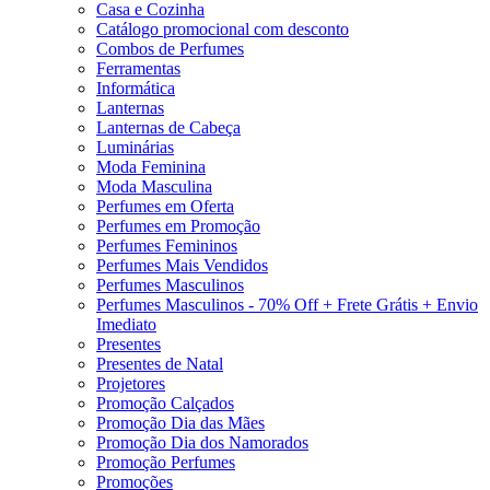
Casa e Cozinha
Catálogo promocional com desconto
Combos de Perfumes
Ferramentas
Informática
Lanternas
Lanternas de Cabeça
Luminárias
Moda Feminina
Moda Masculina
Perfumes em Oferta
Perfumes em Promoção
Perfumes Femininos
Perfumes Mais Vendidos
Perfumes Masculinos
Perfumes Masculinos - 70% Off + Frete Grátis + Envio
Imediato
Presentes
Presentes de Natal
Projetores
Promoção Calçados
Promoção Dia das Mães
Promoção Dia dos Namorados
Promoção Perfumes
Promoções