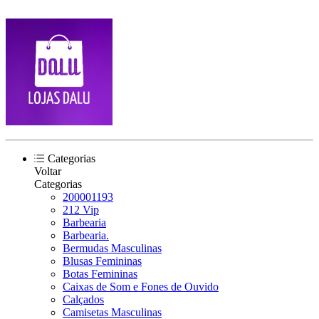
Categorias
Voltar
Categorias
200001193
212 Vip
Barbearia
Barbearia.
Bermudas Masculinas
Blusas Femininas
Botas Femininas
Caixas de Som e Fones de Ouvido
Calçados
Camisetas Masculinas