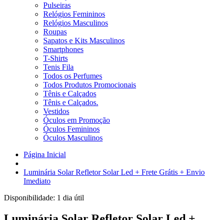
Pulseiras
Relógios Femininos
Relógios Masculinos
Roupas
Sapatos e Kits Masculinos
Smartphones
T-Shirts
Tenis Fila
Todos os Perfumes
Todos Produtos Promocionais
Tênis e Calçados
Tênis e Calçados.
Vestidos
Óculos em Promoção
Óculos Femininos
Óculos Masculinos
Página Inicial
Luminária Solar Refletor Solar Led + Frete Grátis + Envio
Imediato
Disponibilidade:
1 dia útil
Luminária Solar Refletor Solar Led +