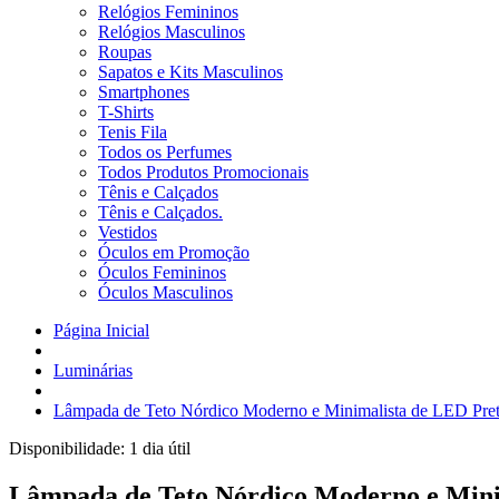
Relógios Femininos
Relógios Masculinos
Roupas
Sapatos e Kits Masculinos
Smartphones
T-Shirts
Tenis Fila
Todos os Perfumes
Todos Produtos Promocionais
Tênis e Calçados
Tênis e Calçados.
Vestidos
Óculos em Promoção
Óculos Femininos
Óculos Masculinos
Página Inicial
Luminárias
Lâmpada de Teto Nórdico Moderno e Minimalista de LED Pre
Disponibilidade:
1 dia útil
Lâmpada de Teto Nórdico Moderno e Mini