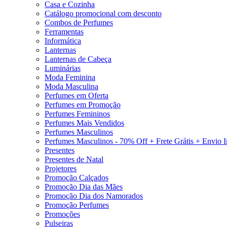
Casa e Cozinha
Catálogo promocional com desconto
Combos de Perfumes
Ferramentas
Informática
Lanternas
Lanternas de Cabeça
Luminárias
Moda Feminina
Moda Masculina
Perfumes em Oferta
Perfumes em Promoção
Perfumes Femininos
Perfumes Mais Vendidos
Perfumes Masculinos
Perfumes Masculinos - 70% Off + Frete Grátis + Envio 
Presentes
Presentes de Natal
Projetores
Promoção Calçados
Promoção Dia das Mães
Promoção Dia dos Namorados
Promoção Perfumes
Promoções
Pulseiras