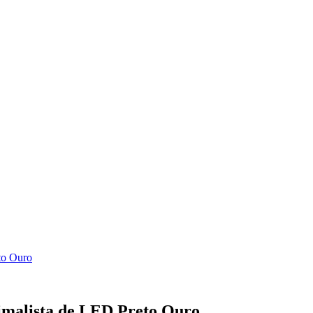
to Ouro
malista de LED Preto Ouro