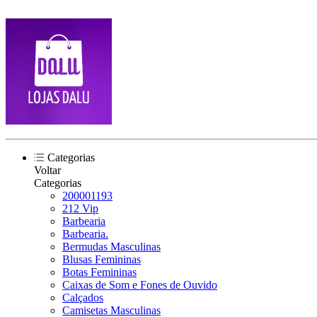
Categorias
Voltar
Categorias
200001193
212 Vip
Barbearia
Barbearia.
Bermudas Masculinas
Blusas Femininas
Botas Femininas
Caixas de Som e Fones de Ouvido
Calçados
Camisetas Masculinas