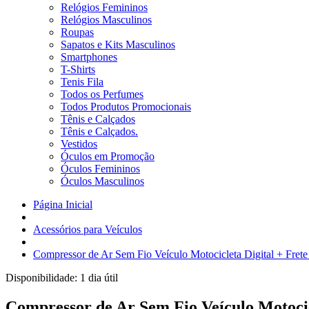
Relógios Femininos
Relógios Masculinos
Roupas
Sapatos e Kits Masculinos
Smartphones
T-Shirts
Tenis Fila
Todos os Perfumes
Todos Produtos Promocionais
Tênis e Calçados
Tênis e Calçados.
Vestidos
Óculos em Promoção
Óculos Femininos
Óculos Masculinos
Página Inicial
Acessórios para Veículos
Compressor de Ar Sem Fio Veículo Motocicleta Digital + Frete
Disponibilidade:
1 dia útil
Compressor de Ar Sem Fio Veículo Motocic