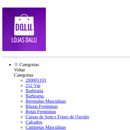
Categorias
Voltar
Categorias
200001193
212 Vip
Barbearia
Barbearia.
Bermudas Masculinas
Blusas Femininas
Botas Femininas
Caixas de Som e Fones de Ouvido
Calçados
Camisetas Masculinas