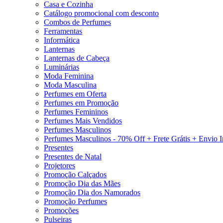
Casa e Cozinha
Catálogo promocional com desconto
Combos de Perfumes
Ferramentas
Informática
Lanternas
Lanternas de Cabeça
Luminárias
Moda Feminina
Moda Masculina
Perfumes em Oferta
Perfumes em Promoção
Perfumes Femininos
Perfumes Mais Vendidos
Perfumes Masculinos
Perfumes Masculinos - 70% Off + Frete Grátis + Envio 
Presentes
Presentes de Natal
Projetores
Promoção Calçados
Promoção Dia das Mães
Promoção Dia dos Namorados
Promoção Perfumes
Promoções
Pulseiras