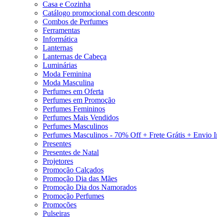
Casa e Cozinha
Catálogo promocional com desconto
Combos de Perfumes
Ferramentas
Informática
Lanternas
Lanternas de Cabeça
Luminárias
Moda Feminina
Moda Masculina
Perfumes em Oferta
Perfumes em Promoção
Perfumes Femininos
Perfumes Mais Vendidos
Perfumes Masculinos
Perfumes Masculinos - 70% Off + Frete Grátis + Envio 
Presentes
Presentes de Natal
Projetores
Promoção Calçados
Promoção Dia das Mães
Promoção Dia dos Namorados
Promoção Perfumes
Promoções
Pulseiras