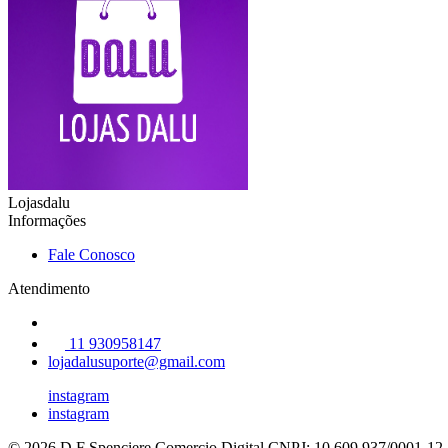
Lojasdalu
Informações
Fale Conosco
Atendimento
11 930958147
lojadalusuporte@gmail.com
instagram
instagram
© 2026 D F Spenciere Comercio Digital
CNPJ: 10.609.937/0001-12