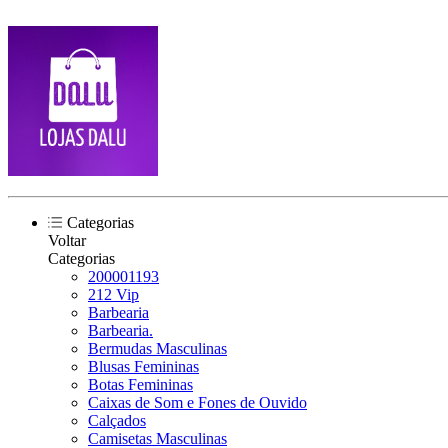
Categorias
Voltar
Categorias
200001193
212 Vip
Barbearia
Barbearia.
Bermudas Masculinas
Blusas Femininas
Botas Femininas
Caixas de Som e Fones de Ouvido
Calçados
Camisetas Masculinas