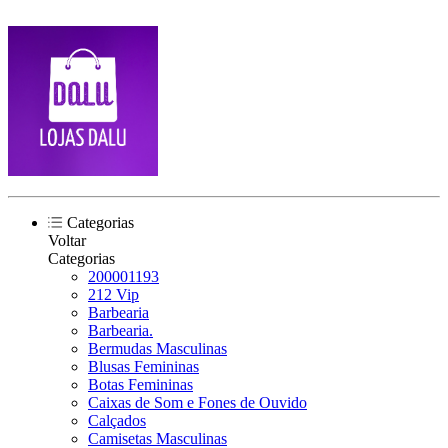
Categorias
Voltar
Categorias
200001193
212 Vip
Barbearia
Barbearia.
Bermudas Masculinas
Blusas Femininas
Botas Femininas
Caixas de Som e Fones de Ouvido
Calçados
Camisetas Masculinas