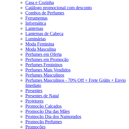
Casa e Cozinha
Catálogo promocional com desconto
Combos de Perfumes
Ferramentas
Informática
Lanternas
Lanternas de Cabeça
Luminárias
Moda Feminina
Moda Masculina
Perfumes em Oferta
Perfumes em Promoção
Perfumes Femininos
Perfumes Mais Vendidos
Perfumes Masculinos
Perfumes Masculinos - 70% Off + Frete Grátis + Envio
Imediato
Presentes
Presentes de Natal
Projetores
Promoção Calçados
Promoção Dia das Mães
Promoção Dia dos Namorados
Promoção Perfumes
Promoções