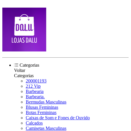
Categorias
Voltar
Categorias
200001193
212 Vip
Barbearia
Barbearia.
Bermudas Masculinas
Blusas Femininas
Botas Femininas
Caixas de Som e Fones de Ouvido
Calçados
Camisetas Masculinas