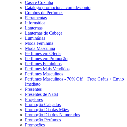
Casa e Cozinha
Catálogo promocional com desconto
Combos de Perfumes
Ferramentas
Informática
Lanternas
Lanternas de Cabeça
Luminárias
Moda Feminina
Moda Masculina
Perfumes em Oferta
Perfumes em Promoção
Perfumes Femininos
Perfumes Mais Vendidos
Perfumes Masculinos
Perfumes Masculinos - 70% Off + Frete Grátis + Envio
Imediato
Presentes
Presentes de Natal
Projetores
Promoção Calçados
Promoção Dia das Mães
Promoção Dia dos Namorados
Promoção Perfumes
Promoções