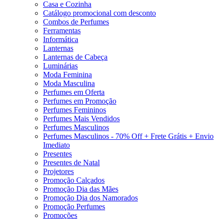
Casa e Cozinha
Catálogo promocional com desconto
Combos de Perfumes
Ferramentas
Informática
Lanternas
Lanternas de Cabeça
Luminárias
Moda Feminina
Moda Masculina
Perfumes em Oferta
Perfumes em Promoção
Perfumes Femininos
Perfumes Mais Vendidos
Perfumes Masculinos
Perfumes Masculinos - 70% Off + Frete Grátis + Envio
Imediato
Presentes
Presentes de Natal
Projetores
Promoção Calçados
Promoção Dia das Mães
Promoção Dia dos Namorados
Promoção Perfumes
Promoções