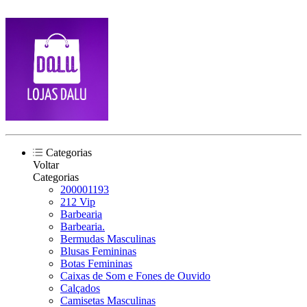
Categorias
Voltar
Categorias
200001193
212 Vip
Barbearia
Barbearia.
Bermudas Masculinas
Blusas Femininas
Botas Femininas
Caixas de Som e Fones de Ouvido
Calçados
Camisetas Masculinas