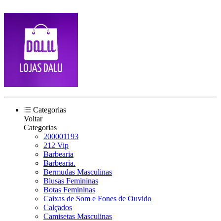
Categorias
Voltar
Categorias
200001193
212 Vip
Barbearia
Barbearia.
Bermudas Masculinas
Blusas Femininas
Botas Femininas
Caixas de Som e Fones de Ouvido
Calçados
Camisetas Masculinas