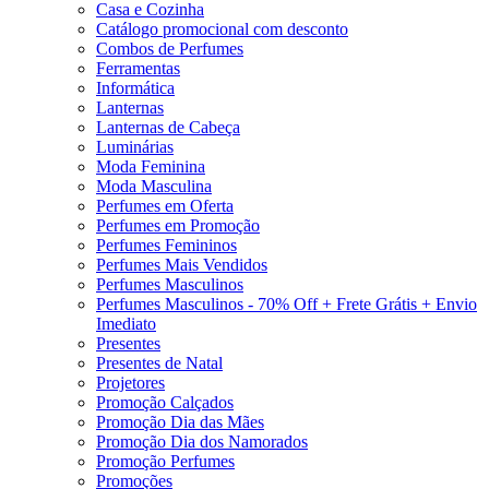
Casa e Cozinha
Catálogo promocional com desconto
Combos de Perfumes
Ferramentas
Informática
Lanternas
Lanternas de Cabeça
Luminárias
Moda Feminina
Moda Masculina
Perfumes em Oferta
Perfumes em Promoção
Perfumes Femininos
Perfumes Mais Vendidos
Perfumes Masculinos
Perfumes Masculinos - 70% Off + Frete Grátis + Envio
Imediato
Presentes
Presentes de Natal
Projetores
Promoção Calçados
Promoção Dia das Mães
Promoção Dia dos Namorados
Promoção Perfumes
Promoções