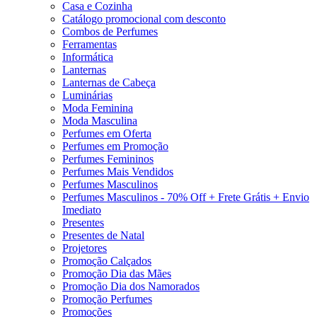
Casa e Cozinha
Catálogo promocional com desconto
Combos de Perfumes
Ferramentas
Informática
Lanternas
Lanternas de Cabeça
Luminárias
Moda Feminina
Moda Masculina
Perfumes em Oferta
Perfumes em Promoção
Perfumes Femininos
Perfumes Mais Vendidos
Perfumes Masculinos
Perfumes Masculinos - 70% Off + Frete Grátis + Envio
Imediato
Presentes
Presentes de Natal
Projetores
Promoção Calçados
Promoção Dia das Mães
Promoção Dia dos Namorados
Promoção Perfumes
Promoções