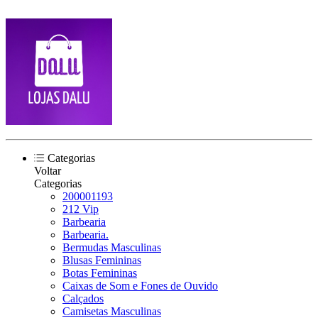
Categorias
Voltar
Categorias
200001193
212 Vip
Barbearia
Barbearia.
Bermudas Masculinas
Blusas Femininas
Botas Femininas
Caixas de Som e Fones de Ouvido
Calçados
Camisetas Masculinas