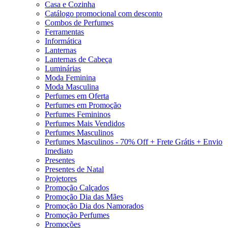
Casa e Cozinha
Catálogo promocional com desconto
Combos de Perfumes
Ferramentas
Informática
Lanternas
Lanternas de Cabeça
Luminárias
Moda Feminina
Moda Masculina
Perfumes em Oferta
Perfumes em Promoção
Perfumes Femininos
Perfumes Mais Vendidos
Perfumes Masculinos
Perfumes Masculinos - 70% Off + Frete Grátis + Envio
Imediato
Presentes
Presentes de Natal
Projetores
Promoção Calçados
Promoção Dia das Mães
Promoção Dia dos Namorados
Promoção Perfumes
Promoções