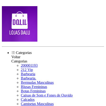
Categorias
Voltar
Categorias
200001193
212 Vip
Barbearia
Barbearia.
Bermudas Masculinas
Blusas Femininas
Botas Femininas
Caixas de Som e Fones de Ouvido
Calçados
Camisetas Masculinas