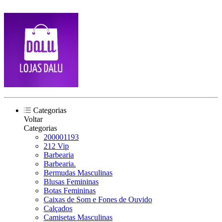
Categorias
Voltar
Categorias
200001193
212 Vip
Barbearia
Barbearia.
Bermudas Masculinas
Blusas Femininas
Botas Femininas
Caixas de Som e Fones de Ouvido
Calçados
Camisetas Masculinas