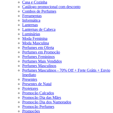
Casa e Cozinha
Catálogo promocional com desconto
Combos de Perfumes
Ferramentas
Informática
Lanternas
Lanternas de Cabeça
Luminárias
Moda Feminina
Moda Masculina
Perfumes em Oferta
Perfumes em Promoção
Perfumes Femininos
Perfumes Mais Vendidos
Perfumes Masculinos
Perfumes Masculinos - 70% Off + Frete Grátis + Envio
Imediato
Presentes
Presentes de Natal
Projetores
Promoção Calçados
Promoção Dia das Mães
Promoção Dia dos Namorados
Promoção Perfumes
Promoções