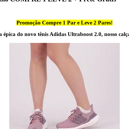
Promoção Compre 1 Par e Leve 2 Pares!
 épica do novo tênis Adidas Ultraboost 2.0, nosso calç