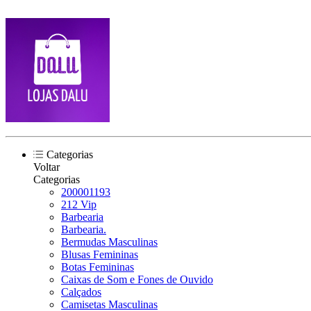
Categorias
Voltar
Categorias
200001193
212 Vip
Barbearia
Barbearia.
Bermudas Masculinas
Blusas Femininas
Botas Femininas
Caixas de Som e Fones de Ouvido
Calçados
Camisetas Masculinas