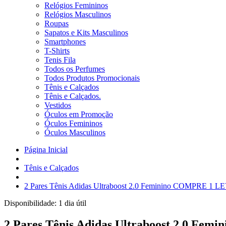
Relógios Femininos
Relógios Masculinos
Roupas
Sapatos e Kits Masculinos
Smartphones
T-Shirts
Tenis Fila
Todos os Perfumes
Todos Produtos Promocionais
Tênis e Calçados
Tênis e Calçados.
Vestidos
Óculos em Promoção
Óculos Femininos
Óculos Masculinos
Página Inicial
Tênis e Calçados
2 Pares Tênis Adidas Ultraboost 2.0 Feminino COMPRE 1 LEV
Disponibilidade:
1 dia útil
2 Pares Tênis Adidas Ultraboost 2.0 Fem