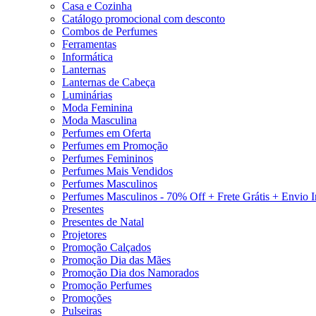
Casa e Cozinha
Catálogo promocional com desconto
Combos de Perfumes
Ferramentas
Informática
Lanternas
Lanternas de Cabeça
Luminárias
Moda Feminina
Moda Masculina
Perfumes em Oferta
Perfumes em Promoção
Perfumes Femininos
Perfumes Mais Vendidos
Perfumes Masculinos
Perfumes Masculinos - 70% Off + Frete Grátis + Envio 
Presentes
Presentes de Natal
Projetores
Promoção Calçados
Promoção Dia das Mães
Promoção Dia dos Namorados
Promoção Perfumes
Promoções
Pulseiras